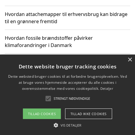
Hvordan attachemapper til erhvervsbrug kan bidrage
til en grønnere fremtid
Hvordan fossile brændstoffer påvirker
klimaforandringer i Danmark
×
Hvordan fossile brændstoffer påvirker vandstand og
Dette website bruger tracking cookies
klimaændringer
Dette websted bruger cookies til at forbedre brugeroplevelsen. Ved
at bruge vores hjemmeside accepterer du alle cookies i
Hvordan citater om fossile brændstoffer kan ændre
overensstemmelse med vores cookiepolitik.
Detaljer
vores perspektiv
STRENGT NØDVENDIGE
TILLAD COOKIES
TILLAD IKKE COOKIES
Copyright 2026 - Pilanto Aps
VIS DETALJER
Om / kontakt
Blog
Betingelser