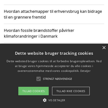
Hvordan attachemapper til erhvervsbrug kan bidrage
til en grønnere fremtid
Hvordan fossile brændstoffer påvirker
klimaforandringer i Danmark
×
Hvordan fossile brændstoffer påvirker vandstand og
Dette website bruger tracking cookies
klimaændringer
Dette websted bruger cookies til at forbedre brugeroplevelsen. Ved
at bruge vores hjemmeside accepterer du alle cookies i
Hvordan citater om fossile brændstoffer kan ændre
overensstemmelse med vores cookiepolitik.
Detaljer
vores perspektiv
STRENGT NØDVENDIGE
TILLAD COOKIES
TILLAD IKKE COOKIES
Copyright 2026 - Pilanto Aps
VIS DETALJER
Om / kontakt
Blog
Betingelser