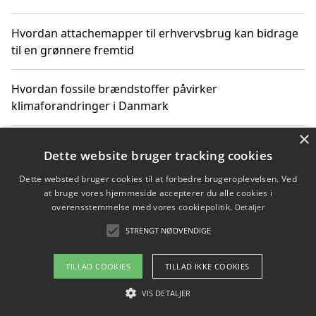
Hvordan attachemapper til erhvervsbrug kan bidrage
til en grønnere fremtid
Hvordan fossile brændstoffer påvirker
klimaforandringer i Danmark
×
Hvordan fossile brændstoffer påvirker vandstand og
Dette website bruger tracking cookies
klimaændringer
Dette websted bruger cookies til at forbedre brugeroplevelsen. Ved
at bruge vores hjemmeside accepterer du alle cookies i
Hvordan citater om fossile brændstoffer kan ændre
overensstemmelse med vores cookiepolitik.
Detaljer
vores perspektiv
STRENGT NØDVENDIGE
TILLAD COOKIES
TILLAD IKKE COOKIES
Copyright 2026 - Pilanto Aps
VIS DETALJER
Om / kontakt
Blog
Betingelser