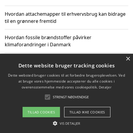
Hvordan attachemapper til erhvervsbrug kan bidrage
til en grønnere fremtid
Hvordan fossile brændstoffer påvirker
klimaforandringer i Danmark
×
Hvordan fossile brændstoffer påvirker vandstand og
Dette website bruger tracking cookies
klimaændringer
Dette websted bruger cookies til at forbedre brugeroplevelsen. Ved
at bruge vores hjemmeside accepterer du alle cookies i
Hvordan citater om fossile brændstoffer kan ændre
overensstemmelse med vores cookiepolitik.
Detaljer
vores perspektiv
STRENGT NØDVENDIGE
TILLAD COOKIES
TILLAD IKKE COOKIES
Copyright 2026 - Pilanto Aps
VIS DETALJER
Om / kontakt
Blog
Betingelser