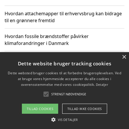
Hvordan attachemapper til erhvervsbrug kan bidrage
til en grønnere fremtid
Hvordan fossile brændstoffer påvirker
klimaforandringer i Danmark
×
Hvordan fossile brændstoffer påvirker vandstand og
Dette website bruger tracking cookies
klimaændringer
Dette websted bruger cookies til at forbedre brugeroplevelsen. Ved
at bruge vores hjemmeside accepterer du alle cookies i
Hvordan citater om fossile brændstoffer kan ændre
overensstemmelse med vores cookiepolitik.
Detaljer
vores perspektiv
STRENGT NØDVENDIGE
TILLAD COOKIES
TILLAD IKKE COOKIES
Copyright 2026 - Pilanto Aps
VIS DETALJER
Om / kontakt
Blog
Betingelser