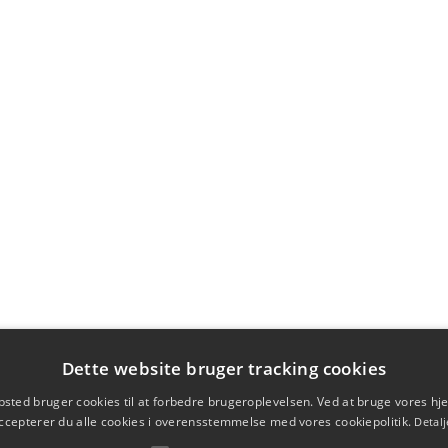
Dette website bruger tracking cookies
sted bruger cookies til at forbedre brugeroplevelsen. Ved at bruge vores 
ccepterer du alle cookies i overensstemmelse med vores cookiepolitik.
Detalj