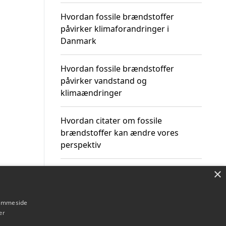
Hvordan fossile brændstoffer
påvirker klimaforandringer i
Danmark
Hvordan fossile brændstoffer
påvirker vandstand og
klimaændringer
Hvordan citater om fossile
brændstoffer kan ændre vores
perspektiv
×
hjemmeside
Om / kontakt
Blog
Betingelser
er