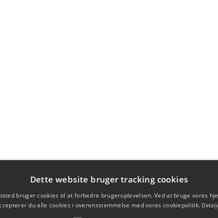
Dette website bruger tracking cookies
sted bruger cookies til at forbedre brugeroplevelsen. Ved at bruge vores 
ccepterer du alle cookies i overensstemmelse med vores cookiepolitik.
Detalj