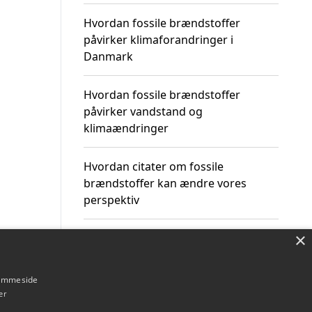
Hvordan fossile brændstoffer
påvirker klimaforandringer i
Danmark
Hvordan fossile brændstoffer
påvirker vandstand og
klimaændringer
Hvordan citater om fossile
brændstoffer kan ændre vores
perspektiv
×
hjemmeside
Om / kontakt
Blog
Betingelser
er