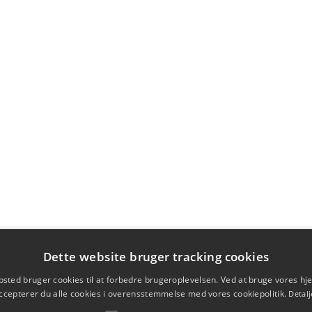
Dette website bruger tracking cookies
sted bruger cookies til at forbedre brugeroplevelsen. Ved at bruge vores 
ccepterer du alle cookies i overensstemmelse med vores cookiepolitik.
Detalj