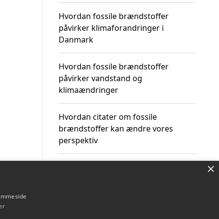
Hvordan fossile brændstoffer
påvirker klimaforandringer i
Danmark
Hvordan fossile brændstoffer
påvirker vandstand og
klimaændringer
Hvordan citater om fossile
brændstoffer kan ændre vores
perspektiv
×
hjemmeside
Om / kontakt
Blog
Betingelser
er