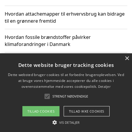
Hvordan attachemapper til erhvervsbrug kan bidrage
til en grønnere fremtid
Hvordan fossile brændstoffer påvirker
klimaforandringer i Danmark
×
Hvordan fossile brændstoffer påvirker vandstand og
Dette website bruger tracking cookies
klimaændringer
Dette websted bruger cookies til at forbedre brugeroplevelsen. Ved
at bruge vores hjemmeside accepterer du alle cookies i
Hvordan citater om fossile brændstoffer kan ændre
overensstemmelse med vores cookiepolitik.
Detaljer
vores perspektiv
STRENGT NØDVENDIGE
TILLAD COOKIES
TILLAD IKKE COOKIES
Copyright 2026 - Pilanto Aps
VIS DETALJER
Om / kontakt
Blog
Betingelser