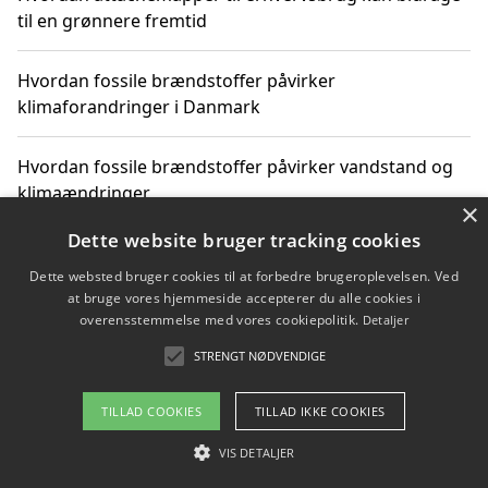
til en grønnere fremtid
Hvordan fossile brændstoffer påvirker
klimaforandringer i Danmark
Hvordan fossile brændstoffer påvirker vandstand og
klimaændringer
×
Dette website bruger tracking cookies
Hvordan citater om fossile brændstoffer kan ændre
vores perspektiv
Dette websted bruger cookies til at forbedre brugeroplevelsen. Ved
at bruge vores hjemmeside accepterer du alle cookies i
overensstemmelse med vores cookiepolitik.
Detaljer
STRENGT NØDVENDIGE
Copyright 2026 - Pilanto Aps
Om / kontakt
Blog
Betingelser
TILLAD COOKIES
TILLAD IKKE COOKIES
VIS DETALJER