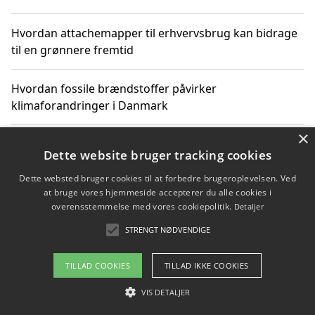
Hvordan attachemapper til erhvervsbrug kan bidrage
til en grønnere fremtid
Hvordan fossile brændstoffer påvirker
klimaforandringer i Danmark
×
Hvordan fossile brændstoffer påvirker vandstand og
Dette website bruger tracking cookies
klimaændringer
Dette websted bruger cookies til at forbedre brugeroplevelsen. Ved
at bruge vores hjemmeside accepterer du alle cookies i
Hvordan citater om fossile brændstoffer kan ændre
overensstemmelse med vores cookiepolitik.
Detaljer
vores perspektiv
STRENGT NØDVENDIGE
TILLAD COOKIES
TILLAD IKKE COOKIES
Copyright 2026 - Pilanto Aps
VIS DETALJER
Om / kontakt
Blog
Betingelser