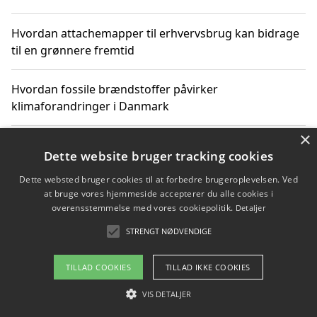
Hvordan attachemapper til erhvervsbrug kan bidrage
til en grønnere fremtid
Hvordan fossile brændstoffer påvirker
klimaforandringer i Danmark
×
Hvordan fossile brændstoffer påvirker vandstand og
Dette website bruger tracking cookies
klimaændringer
Dette websted bruger cookies til at forbedre brugeroplevelsen. Ved
at bruge vores hjemmeside accepterer du alle cookies i
Hvordan citater om fossile brændstoffer kan ændre
overensstemmelse med vores cookiepolitik.
Detaljer
vores perspektiv
STRENGT NØDVENDIGE
TILLAD COOKIES
TILLAD IKKE COOKIES
Copyright 2026 - Pilanto Aps
VIS DETALJER
Om / kontakt
Blog
Betingelser