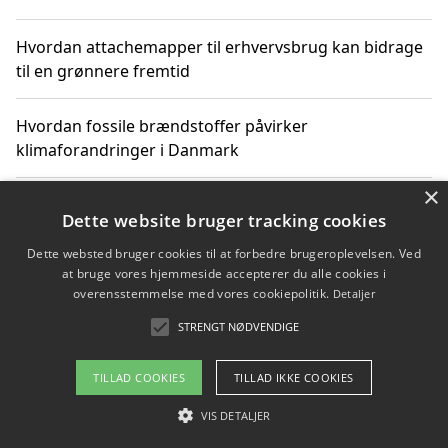
Hvordan attachemapper til erhvervsbrug kan bidrage
til en grønnere fremtid
Hvordan fossile brændstoffer påvirker
klimaforandringer i Danmark
×
Hvordan fossile brændstoffer påvirker vandstand og
Dette website bruger tracking cookies
klimaændringer
Dette websted bruger cookies til at forbedre brugeroplevelsen. Ved
at bruge vores hjemmeside accepterer du alle cookies i
Hvordan citater om fossile brændstoffer kan ændre
overensstemmelse med vores cookiepolitik.
Detaljer
vores perspektiv
STRENGT NØDVENDIGE
TILLAD COOKIES
TILLAD IKKE COOKIES
Copyright 2026 - Pilanto Aps
VIS DETALJER
Om / kontakt
Blog
Betingelser