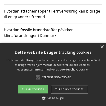
Hvordan attachemapper til erhvervsbrug kan bidrage
til en grønnere fremtid
Hvordan fossile brændstoffer påvirker
klimaforandringer i Danmark
×
Hvordan fossile brændstoffer påvirker vandstand og
Dette website bruger tracking cookies
klimaændringer
Dette websted bruger cookies til at forbedre brugeroplevelsen. Ved
at bruge vores hjemmeside accepterer du alle cookies i
Hvordan citater om fossile brændstoffer kan ændre
overensstemmelse med vores cookiepolitik.
Detaljer
vores perspektiv
STRENGT NØDVENDIGE
TILLAD COOKIES
TILLAD IKKE COOKIES
Copyright 2026 - Pilanto Aps
VIS DETALJER
Om / kontakt
Blog
Betingelser