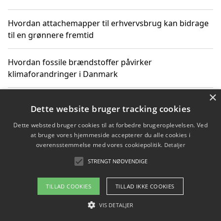
Hvordan attachemapper til erhvervsbrug kan bidrage
til en grønnere fremtid
Hvordan fossile brændstoffer påvirker
klimaforandringer i Danmark
×
Hvordan fossile brændstoffer påvirker vandstand og
Dette website bruger tracking cookies
klimaændringer
Dette websted bruger cookies til at forbedre brugeroplevelsen. Ved
at bruge vores hjemmeside accepterer du alle cookies i
Hvordan citater om fossile brændstoffer kan ændre
overensstemmelse med vores cookiepolitik.
Detaljer
vores perspektiv
STRENGT NØDVENDIGE
TILLAD COOKIES
TILLAD IKKE COOKIES
Copyright 2026 - Pilanto Aps
VIS DETALJER
Om / kontakt
Blog
Betingelser