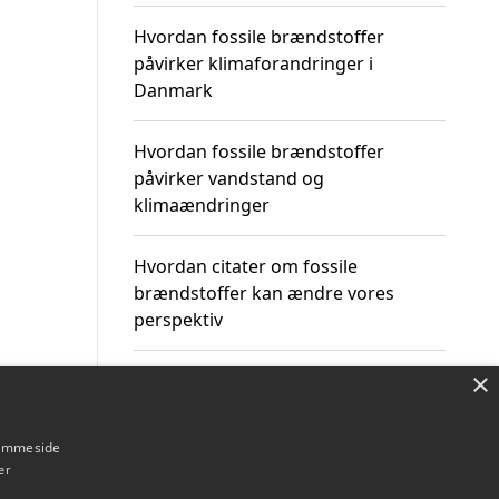
Hvordan fossile brændstoffer
påvirker klimaforandringer i
Danmark
Hvordan fossile brændstoffer
påvirker vandstand og
klimaændringer
Hvordan citater om fossile
brændstoffer kan ændre vores
perspektiv
×
hjemmeside
Om / kontakt
Blog
Betingelser
er