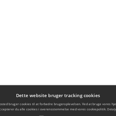
Dette website bruger tracking cookies
sted bruger cookies til at forbedre brugeroplevelsen. Ved at bruge vores 
ccepterer du alle cookies i overensstemmelse med vores cookiepolitik.
Detalj