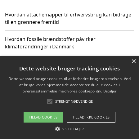
Hvordan attachemapper til erhvervsbrug kan bidrage
til en grønnere fremtid
Hvordan fossile brændstoffer påvirker
klimaforandringer i Danmark
×
Hvordan fossile brændstoffer påvirker vandstand og
Dette website bruger tracking cookies
klimaændringer
Dette websted bruger cookies til at forbedre brugeroplevelsen. Ved
at bruge vores hjemmeside accepterer du alle cookies i
Hvordan citater om fossile brændstoffer kan ændre
overensstemmelse med vores cookiepolitik.
Detaljer
vores perspektiv
STRENGT NØDVENDIGE
TILLAD COOKIES
TILLAD IKKE COOKIES
Copyright 2026 - Pilanto Aps
VIS DETALJER
Om / kontakt
Blog
Betingelser