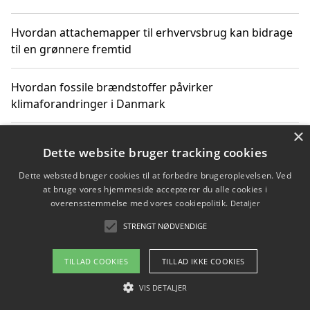
Hvordan attachemapper til erhvervsbrug kan bidrage
til en grønnere fremtid
Hvordan fossile brændstoffer påvirker
klimaforandringer i Danmark
×
Hvordan fossile brændstoffer påvirker vandstand og
Dette website bruger tracking cookies
klimaændringer
Dette websted bruger cookies til at forbedre brugeroplevelsen. Ved
at bruge vores hjemmeside accepterer du alle cookies i
Hvordan citater om fossile brændstoffer kan ændre
overensstemmelse med vores cookiepolitik.
Detaljer
vores perspektiv
STRENGT NØDVENDIGE
TILLAD COOKIES
TILLAD IKKE COOKIES
Copyright 2026 - Pilanto Aps
VIS DETALJER
Om / kontakt
Blog
Betingelser