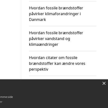
Hvordan fossile brændstoffer
påvirker klimaforandringer i
Danmark
Hvordan fossile brændstoffer
påvirker vandstand og
klimaændringer
Hvordan citater om fossile
brændstoffer kan ændre vores
perspektiv
×
hjemmeside
Om / kontakt
Blog
Betingelser
er