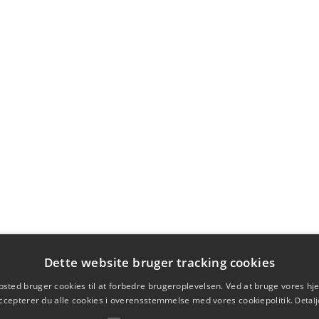
Dette website bruger tracking cookies
sted bruger cookies til at forbedre brugeroplevelsen. Ved at bruge vores 
ccepterer du alle cookies i overensstemmelse med vores cookiepolitik.
Detalj