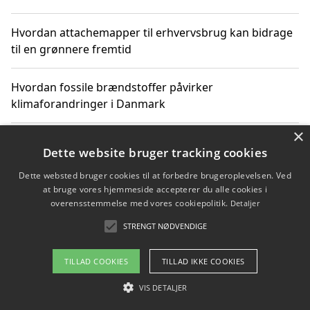
Hvordan attachemapper til erhvervsbrug kan bidrage
til en grønnere fremtid
Hvordan fossile brændstoffer påvirker
klimaforandringer i Danmark
×
Hvordan fossile brændstoffer påvirker vandstand og
Dette website bruger tracking cookies
klimaændringer
Dette websted bruger cookies til at forbedre brugeroplevelsen. Ved
at bruge vores hjemmeside accepterer du alle cookies i
Hvordan citater om fossile brændstoffer kan ændre
overensstemmelse med vores cookiepolitik.
Detaljer
vores perspektiv
STRENGT NØDVENDIGE
TILLAD COOKIES
TILLAD IKKE COOKIES
Copyright 2026 - Pilanto Aps
VIS DETALJER
Om / kontakt
Blog
Betingelser