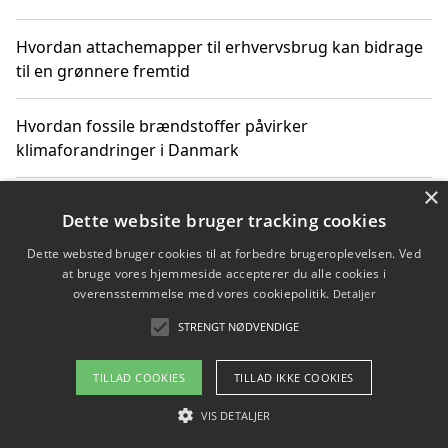
Hvordan attachemapper til erhvervsbrug kan bidrage
til en grønnere fremtid
Hvordan fossile brændstoffer påvirker
klimaforandringer i Danmark
×
Hvordan fossile brændstoffer påvirker vandstand og
Dette website bruger tracking cookies
klimaændringer
Dette websted bruger cookies til at forbedre brugeroplevelsen. Ved
at bruge vores hjemmeside accepterer du alle cookies i
Hvordan citater om fossile brændstoffer kan ændre
overensstemmelse med vores cookiepolitik.
Detaljer
vores perspektiv
STRENGT NØDVENDIGE
TILLAD COOKIES
TILLAD IKKE COOKIES
Copyright 2026 - Pilanto Aps
VIS DETALJER
Om / kontakt
Blog
Betingelser