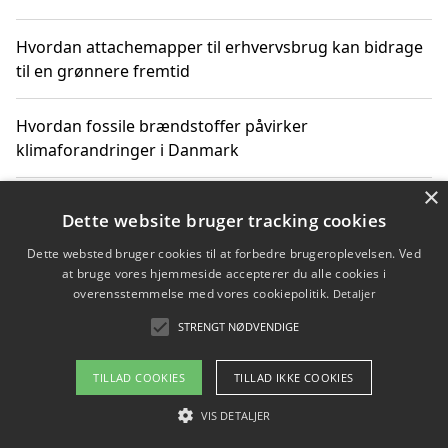
Hvordan attachemapper til erhvervsbrug kan bidrage
til en grønnere fremtid
Hvordan fossile brændstoffer påvirker
klimaforandringer i Danmark
×
Hvordan fossile brændstoffer påvirker vandstand og
Dette website bruger tracking cookies
klimaændringer
Dette websted bruger cookies til at forbedre brugeroplevelsen. Ved
at bruge vores hjemmeside accepterer du alle cookies i
Hvordan citater om fossile brændstoffer kan ændre
overensstemmelse med vores cookiepolitik.
Detaljer
vores perspektiv
STRENGT NØDVENDIGE
TILLAD COOKIES
TILLAD IKKE COOKIES
Copyright 2026 - Pilanto Aps
VIS DETALJER
Om / kontakt
Blog
Betingelser