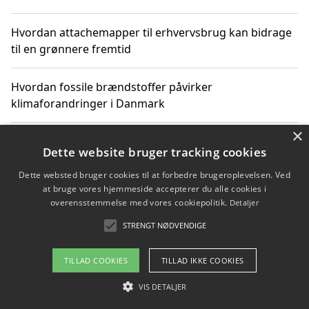
Hvordan attachemapper til erhvervsbrug kan bidrage
til en grønnere fremtid
Hvordan fossile brændstoffer påvirker
klimaforandringer i Danmark
×
Hvordan fossile brændstoffer påvirker vandstand og
Dette website bruger tracking cookies
klimaændringer
Dette websted bruger cookies til at forbedre brugeroplevelsen. Ved
at bruge vores hjemmeside accepterer du alle cookies i
Hvordan citater om fossile brændstoffer kan ændre
overensstemmelse med vores cookiepolitik.
Detaljer
vores perspektiv
STRENGT NØDVENDIGE
TILLAD COOKIES
TILLAD IKKE COOKIES
Copyright 2026 - Pilanto Aps
VIS DETALJER
Om / kontakt
Blog
Betingelser