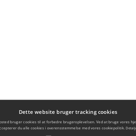
Dette website bruger tracking cookies
sted bruger cookies til at forbedre brugeroplevelsen. Ved at bruge vores 
ccepterer du alle cookies i overensstemmelse med vores cookiepolitik.
Detalj