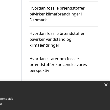
Hvordan fossile brændstoffer
påvirker klimaforandringer i
Danmark
Hvordan fossile brændstoffer
påvirker vandstand og
klimaændringer
Hvordan citater om fossile
brændstoffer kan ændre vores
perspektiv
×
hjemmeside
Om / kontakt
Blog
Betingelser
er