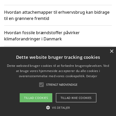
Hvordan attachemapper til erhvervsbrug kan bidrage
til en grønnere fremtid
Hvordan fossile brændstoffer påvirker
klimaforandringer i Danmark
×
Hvordan fossile brændstoffer påvirker vandstand og
Dette website bruger tracking cookies
klimaændringer
Dette websted bruger cookies til at forbedre brugeroplevelsen. Ved
at bruge vores hjemmeside accepterer du alle cookies i
Hvordan citater om fossile brændstoffer kan ændre
overensstemmelse med vores cookiepolitik.
Detaljer
vores perspektiv
STRENGT NØDVENDIGE
TILLAD COOKIES
TILLAD IKKE COOKIES
Copyright 2026 - Pilanto Aps
VIS DETALJER
Om / kontakt
Blog
Betingelser