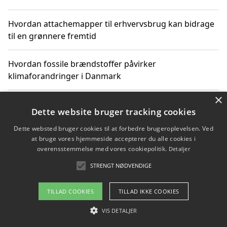
Hvordan attachemapper til erhvervsbrug kan bidrage
til en grønnere fremtid
Hvordan fossile brændstoffer påvirker
klimaforandringer i Danmark
×
Hvordan fossile brændstoffer påvirker vandstand og
Dette website bruger tracking cookies
klimaændringer
Dette websted bruger cookies til at forbedre brugeroplevelsen. Ved
at bruge vores hjemmeside accepterer du alle cookies i
Hvordan citater om fossile brændstoffer kan ændre
overensstemmelse med vores cookiepolitik.
Detaljer
vores perspektiv
STRENGT NØDVENDIGE
TILLAD COOKIES
TILLAD IKKE COOKIES
Copyright 2026 - Pilanto Aps
VIS DETALJER
Om / kontakt
Blog
Betingelser