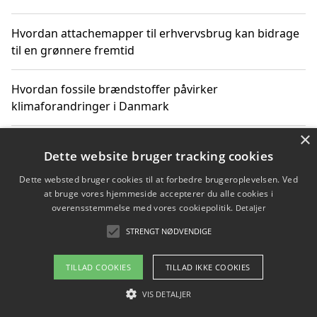
Hvordan attachemapper til erhvervsbrug kan bidrage
til en grønnere fremtid
Hvordan fossile brændstoffer påvirker
klimaforandringer i Danmark
×
Hvordan fossile brændstoffer påvirker vandstand og
Dette website bruger tracking cookies
klimaændringer
Dette websted bruger cookies til at forbedre brugeroplevelsen. Ved
at bruge vores hjemmeside accepterer du alle cookies i
Hvordan citater om fossile brændstoffer kan ændre
overensstemmelse med vores cookiepolitik.
Detaljer
vores perspektiv
STRENGT NØDVENDIGE
TILLAD COOKIES
TILLAD IKKE COOKIES
Copyright 2026 - Pilanto Aps
VIS DETALJER
Om / kontakt
Blog
Betingelser