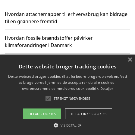
Hvordan attachemapper til erhvervsbrug kan bidrage
til en grønnere fremtid
Hvordan fossile brændstoffer påvirker
klimaforandringer i Danmark
×
Hvordan fossile brændstoffer påvirker vandstand og
Dette website bruger tracking cookies
klimaændringer
Dette websted bruger cookies til at forbedre brugeroplevelsen. Ved
at bruge vores hjemmeside accepterer du alle cookies i
Hvordan citater om fossile brændstoffer kan ændre
overensstemmelse med vores cookiepolitik.
Detaljer
vores perspektiv
STRENGT NØDVENDIGE
TILLAD COOKIES
TILLAD IKKE COOKIES
Copyright 2026 - Pilanto Aps
VIS DETALJER
Om / kontakt
Blog
Betingelser