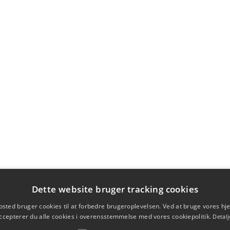
Dette website bruger tracking cookies
sted bruger cookies til at forbedre brugeroplevelsen. Ved at bruge vores 
ccepterer du alle cookies i overensstemmelse med vores cookiepolitik.
Detalj