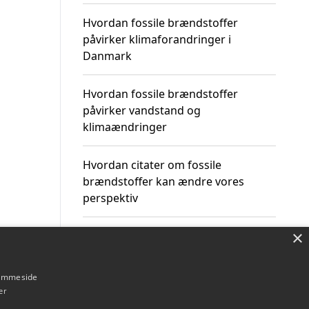
Hvordan fossile brændstoffer
påvirker klimaforandringer i
Danmark
Hvordan fossile brændstoffer
påvirker vandstand og
klimaændringer
Hvordan citater om fossile
brændstoffer kan ændre vores
perspektiv
×
hjemmeside
Om / kontakt
Blog
Betingelser
er