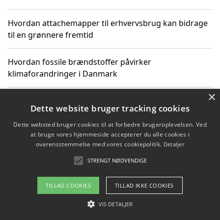
Hvordan attachemapper til erhvervsbrug kan bidrage
til en grønnere fremtid
Hvordan fossile brændstoffer påvirker
klimaforandringer i Danmark
×
Hvordan fossile brændstoffer påvirker vandstand og
Dette website bruger tracking cookies
klimaændringer
Dette websted bruger cookies til at forbedre brugeroplevelsen. Ved
at bruge vores hjemmeside accepterer du alle cookies i
Hvordan citater om fossile brændstoffer kan ændre
overensstemmelse med vores cookiepolitik.
Detaljer
vores perspektiv
STRENGT NØDVENDIGE
TILLAD COOKIES
TILLAD IKKE COOKIES
Copyright 2026 - Pilanto Aps
VIS DETALJER
Om / kontakt
Blog
Betingelser