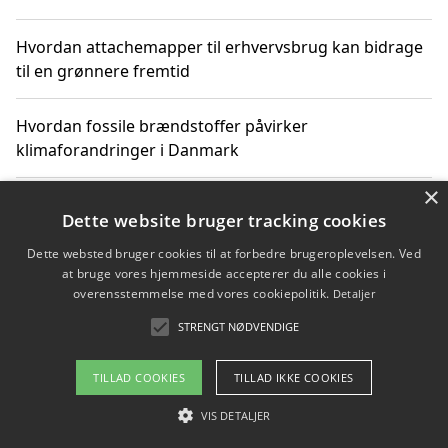
Hvordan attachemapper til erhvervsbrug kan bidrage
til en grønnere fremtid
Hvordan fossile brændstoffer påvirker
klimaforandringer i Danmark
×
Hvordan fossile brændstoffer påvirker vandstand og
Dette website bruger tracking cookies
klimaændringer
Dette websted bruger cookies til at forbedre brugeroplevelsen. Ved
at bruge vores hjemmeside accepterer du alle cookies i
Hvordan citater om fossile brændstoffer kan ændre
overensstemmelse med vores cookiepolitik.
Detaljer
vores perspektiv
STRENGT NØDVENDIGE
TILLAD COOKIES
TILLAD IKKE COOKIES
Copyright 2026 - Pilanto Aps
VIS DETALJER
Om / kontakt
Blog
Betingelser