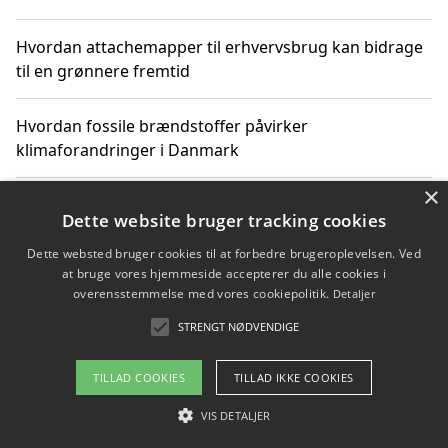
Hvordan attachemapper til erhvervsbrug kan bidrage
til en grønnere fremtid
Hvordan fossile brændstoffer påvirker
klimaforandringer i Danmark
×
Hvordan fossile brændstoffer påvirker vandstand og
Dette website bruger tracking cookies
klimaændringer
Dette websted bruger cookies til at forbedre brugeroplevelsen. Ved
at bruge vores hjemmeside accepterer du alle cookies i
Hvordan citater om fossile brændstoffer kan ændre
overensstemmelse med vores cookiepolitik.
Detaljer
vores perspektiv
STRENGT NØDVENDIGE
TILLAD COOKIES
TILLAD IKKE COOKIES
Copyright 2026 - Pilanto Aps
VIS DETALJER
Om / kontakt
Blog
Betingelser