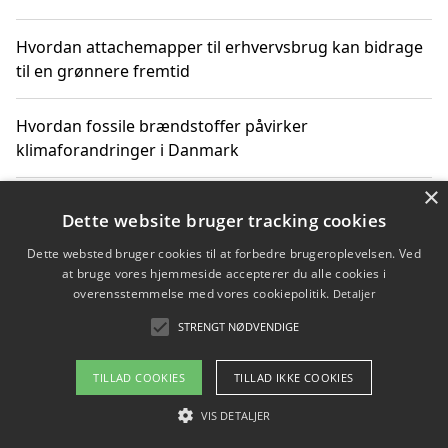
Hvordan attachemapper til erhvervsbrug kan bidrage
til en grønnere fremtid
Hvordan fossile brændstoffer påvirker
klimaforandringer i Danmark
×
Hvordan fossile brændstoffer påvirker vandstand og
Dette website bruger tracking cookies
klimaændringer
Dette websted bruger cookies til at forbedre brugeroplevelsen. Ved
at bruge vores hjemmeside accepterer du alle cookies i
Hvordan citater om fossile brændstoffer kan ændre
overensstemmelse med vores cookiepolitik.
Detaljer
vores perspektiv
STRENGT NØDVENDIGE
TILLAD COOKIES
TILLAD IKKE COOKIES
Copyright 2026 - Pilanto Aps
VIS DETALJER
Om / kontakt
Blog
Betingelser