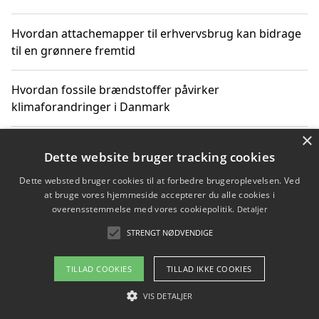
Hvordan attachemapper til erhvervsbrug kan bidrage
til en grønnere fremtid
Hvordan fossile brændstoffer påvirker
klimaforandringer i Danmark
×
Hvordan fossile brændstoffer påvirker vandstand og
Dette website bruger tracking cookies
klimaændringer
Dette websted bruger cookies til at forbedre brugeroplevelsen. Ved
at bruge vores hjemmeside accepterer du alle cookies i
Hvordan citater om fossile brændstoffer kan ændre
overensstemmelse med vores cookiepolitik.
Detaljer
vores perspektiv
STRENGT NØDVENDIGE
TILLAD COOKIES
TILLAD IKKE COOKIES
Copyright 2026 - Pilanto Aps
VIS DETALJER
Om / kontakt
Blog
Betingelser