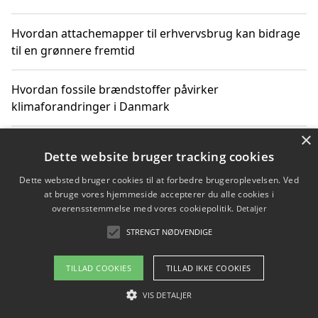
Hvordan attachemapper til erhvervsbrug kan bidrage
til en grønnere fremtid
Hvordan fossile brændstoffer påvirker
klimaforandringer i Danmark
×
Hvordan fossile brændstoffer påvirker vandstand og
Dette website bruger tracking cookies
klimaændringer
Dette websted bruger cookies til at forbedre brugeroplevelsen. Ved
at bruge vores hjemmeside accepterer du alle cookies i
Hvordan citater om fossile brændstoffer kan ændre
overensstemmelse med vores cookiepolitik.
Detaljer
vores perspektiv
STRENGT NØDVENDIGE
TILLAD COOKIES
TILLAD IKKE COOKIES
Copyright 2026 - Pilanto Aps
VIS DETALJER
Om / kontakt
Blog
Betingelser