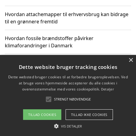
Hvordan attachemapper til erhvervsbrug kan bidrage
til en grønnere fremtid
Hvordan fossile brændstoffer påvirker
klimaforandringer i Danmark
×
Hvordan fossile brændstoffer påvirker vandstand og
Dette website bruger tracking cookies
klimaændringer
Dette websted bruger cookies til at forbedre brugeroplevelsen. Ved
at bruge vores hjemmeside accepterer du alle cookies i
Hvordan citater om fossile brændstoffer kan ændre
overensstemmelse med vores cookiepolitik.
Detaljer
vores perspektiv
STRENGT NØDVENDIGE
TILLAD COOKIES
TILLAD IKKE COOKIES
Copyright 2026 - Pilanto Aps
VIS DETALJER
Om / kontakt
Blog
Betingelser