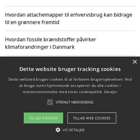
Hvordan attachemapper til erhvervsbrug kan bidrage
til en grønnere fremtid
Hvordan fossile brændstoffer påvirker
klimaforandringer i Danmark
×
Hvordan fossile brændstoffer påvirker vandstand og
Dette website bruger tracking cookies
klimaændringer
Dette websted bruger cookies til at forbedre brugeroplevelsen. Ved
at bruge vores hjemmeside accepterer du alle cookies i
Hvordan citater om fossile brændstoffer kan ændre
overensstemmelse med vores cookiepolitik.
Detaljer
vores perspektiv
STRENGT NØDVENDIGE
TILLAD COOKIES
TILLAD IKKE COOKIES
Copyright 2026 - Pilanto Aps
VIS DETALJER
Om / kontakt
Blog
Betingelser