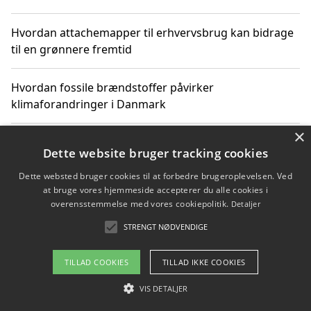
Hvordan attachemapper til erhvervsbrug kan bidrage
til en grønnere fremtid
Hvordan fossile brændstoffer påvirker
klimaforandringer i Danmark
×
Hvordan fossile brændstoffer påvirker vandstand og
Dette website bruger tracking cookies
klimaændringer
Dette websted bruger cookies til at forbedre brugeroplevelsen. Ved
at bruge vores hjemmeside accepterer du alle cookies i
Hvordan citater om fossile brændstoffer kan ændre
overensstemmelse med vores cookiepolitik.
Detaljer
vores perspektiv
STRENGT NØDVENDIGE
TILLAD COOKIES
TILLAD IKKE COOKIES
Copyright 2026 - Pilanto Aps
VIS DETALJER
Om / kontakt
Blog
Betingelser