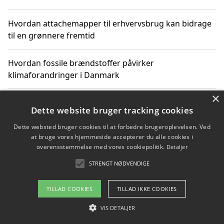
Hvordan attachemapper til erhvervsbrug kan bidrage
til en grønnere fremtid
Hvordan fossile brændstoffer påvirker
klimaforandringer i Danmark
×
Hvordan fossile brændstoffer påvirker vandstand og
Dette website bruger tracking cookies
klimaændringer
Dette websted bruger cookies til at forbedre brugeroplevelsen. Ved
at bruge vores hjemmeside accepterer du alle cookies i
Hvordan citater om fossile brændstoffer kan ændre
overensstemmelse med vores cookiepolitik.
Detaljer
vores perspektiv
STRENGT NØDVENDIGE
TILLAD COOKIES
TILLAD IKKE COOKIES
Copyright 2026 - Pilanto Aps
VIS DETALJER
Om / kontakt
Blog
Betingelser