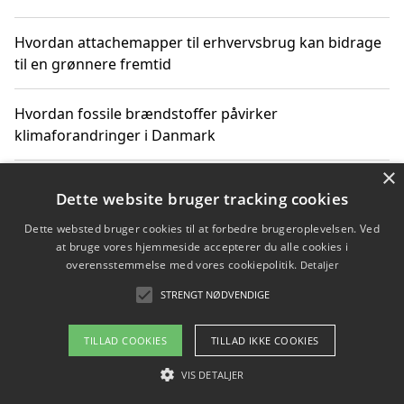
Hvordan attachemapper til erhvervsbrug kan bidrage
til en grønnere fremtid
Hvordan fossile brændstoffer påvirker
klimaforandringer i Danmark
×
Hvordan fossile brændstoffer påvirker vandstand og
Dette website bruger tracking cookies
klimaændringer
Dette websted bruger cookies til at forbedre brugeroplevelsen. Ved
at bruge vores hjemmeside accepterer du alle cookies i
Hvordan citater om fossile brændstoffer kan ændre
overensstemmelse med vores cookiepolitik.
Detaljer
vores perspektiv
STRENGT NØDVENDIGE
TILLAD COOKIES
TILLAD IKKE COOKIES
Copyright 2026 - Pilanto Aps
VIS DETALJER
Om / kontakt
Blog
Betingelser