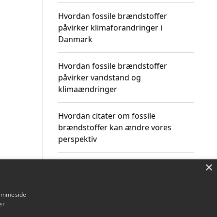
Hvordan fossile brændstoffer
påvirker klimaforandringer i
Danmark
Hvordan fossile brændstoffer
påvirker vandstand og
klimaændringer
Hvordan citater om fossile
brændstoffer kan ændre vores
perspektiv
×
hjemmeside
Om / kontakt
Blog
Betingelser
er