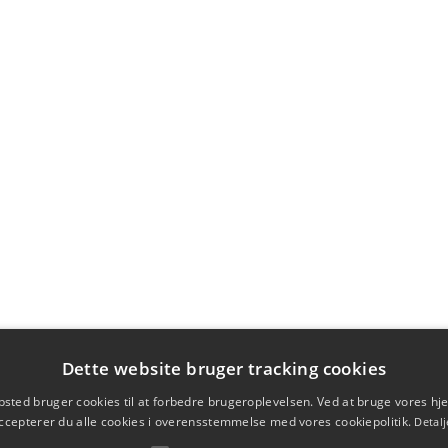
Dette website bruger tracking cookies
sted bruger cookies til at forbedre brugeroplevelsen. Ved at bruge vores 
ccepterer du alle cookies i overensstemmelse med vores cookiepolitik.
Detalj