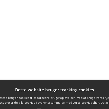
Dette website bruger tracking cookies
sted bruger cookies til at forbedre brugeroplevelsen. Ved at bruge vores 
ccepterer du alle cookies i overensstemmelse med vores cookiepolitik.
Detalj