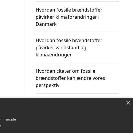
Hvordan fossile brændstoffer
påvirker klimaforandringer i
Danmark
Hvordan fossile brændstoffer
påvirker vandstand og
klimaændringer
Hvordan citater om fossile
brændstoffer kan ændre vores
perspektiv
×
hjemmeside
Om / kontakt
Blog
Betingelser
er