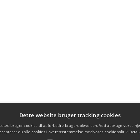
Dette website bruger tracking cookies
sted bruger cookies til at forbedre brugeroplevelsen. Ved at bruge vores 
ccepterer du alle cookies i overensstemmelse med vores cookiepolitik.
Detalj