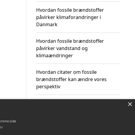
Hvordan fossile brændstoffer
påvirker klimaforandringer i
Danmark
Hvordan fossile brændstoffer
påvirker vandstand og
klimaændringer
Hvordan citater om fossile
brændstoffer kan ændre vores
perspektiv
×
hjemmeside
Om / kontakt
Blog
Betingelser
er