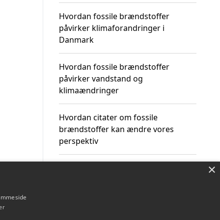
Hvordan fossile brændstoffer
påvirker klimaforandringer i
Danmark
Hvordan fossile brændstoffer
påvirker vandstand og
klimaændringer
Hvordan citater om fossile
brændstoffer kan ændre vores
perspektiv
×
hjemmeside
Om / kontakt
Blog
Betingelser
er