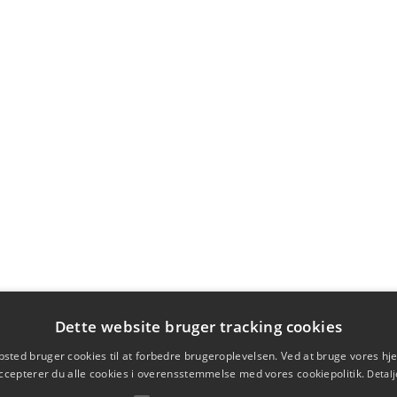
Dette website bruger tracking cookies
sted bruger cookies til at forbedre brugeroplevelsen. Ved at bruge vores 
ccepterer du alle cookies i overensstemmelse med vores cookiepolitik.
Detalj