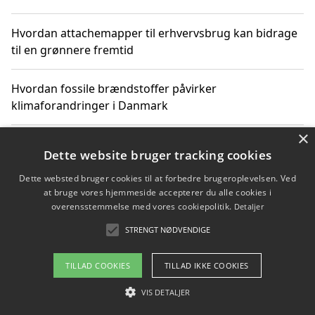
Hvordan attachemapper til erhvervsbrug kan bidrage
til en grønnere fremtid
Hvordan fossile brændstoffer påvirker
klimaforandringer i Danmark
×
Hvordan fossile brændstoffer påvirker vandstand og
Dette website bruger tracking cookies
klimaændringer
Dette websted bruger cookies til at forbedre brugeroplevelsen. Ved
at bruge vores hjemmeside accepterer du alle cookies i
Hvordan citater om fossile brændstoffer kan ændre
overensstemmelse med vores cookiepolitik.
Detaljer
vores perspektiv
STRENGT NØDVENDIGE
TILLAD COOKIES
TILLAD IKKE COOKIES
Copyright 2026 - Pilanto Aps
VIS DETALJER
Om / kontakt
Blog
Betingelser