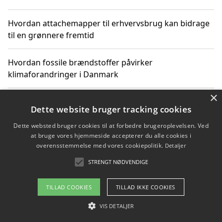
Hvordan attachemapper til erhvervsbrug kan bidrage
til en grønnere fremtid
Hvordan fossile brændstoffer påvirker
klimaforandringer i Danmark
×
Hvordan fossile brændstoffer påvirker vandstand og
Dette website bruger tracking cookies
klimaændringer
Dette websted bruger cookies til at forbedre brugeroplevelsen. Ved
at bruge vores hjemmeside accepterer du alle cookies i
Hvordan citater om fossile brændstoffer kan ændre
overensstemmelse med vores cookiepolitik.
Detaljer
vores perspektiv
STRENGT NØDVENDIGE
TILLAD COOKIES
TILLAD IKKE COOKIES
Copyright 2026 - Pilanto Aps
VIS DETALJER
Om / kontakt
Blog
Betingelser