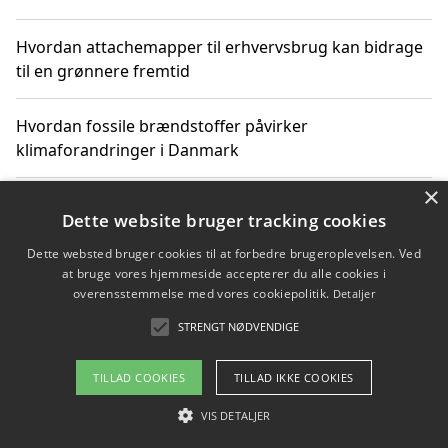
Hvordan attachemapper til erhvervsbrug kan bidrage
til en grønnere fremtid
Hvordan fossile brændstoffer påvirker
klimaforandringer i Danmark
×
Hvordan fossile brændstoffer påvirker vandstand og
Dette website bruger tracking cookies
klimaændringer
Dette websted bruger cookies til at forbedre brugeroplevelsen. Ved
at bruge vores hjemmeside accepterer du alle cookies i
Hvordan citater om fossile brændstoffer kan ændre
overensstemmelse med vores cookiepolitik.
Detaljer
vores perspektiv
STRENGT NØDVENDIGE
TILLAD COOKIES
TILLAD IKKE COOKIES
Copyright 2026 - Pilanto Aps
VIS DETALJER
Om / kontakt
Blog
Betingelser