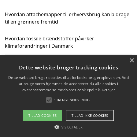
Hvordan attachemapper til erhvervsbrug kan bidrage
til en grønnere fremtid
Hvordan fossile brændstoffer påvirker
klimaforandringer i Danmark
×
Hvordan fossile brændstoffer påvirker vandstand og
Dette website bruger tracking cookies
klimaændringer
Dette websted bruger cookies til at forbedre brugeroplevelsen. Ved
at bruge vores hjemmeside accepterer du alle cookies i
Hvordan citater om fossile brændstoffer kan ændre
overensstemmelse med vores cookiepolitik.
Detaljer
vores perspektiv
STRENGT NØDVENDIGE
TILLAD COOKIES
TILLAD IKKE COOKIES
Copyright 2026 - Pilanto Aps
VIS DETALJER
Om / kontakt
Blog
Betingelser