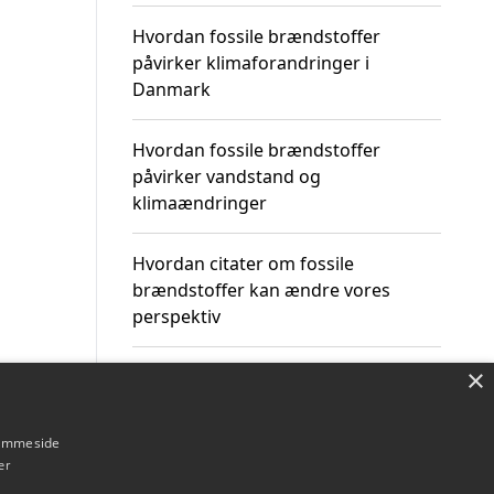
Hvordan fossile brændstoffer
påvirker klimaforandringer i
Danmark
Hvordan fossile brændstoffer
påvirker vandstand og
klimaændringer
Hvordan citater om fossile
brændstoffer kan ændre vores
perspektiv
×
hjemmeside
Om / kontakt
Blog
Betingelser
er