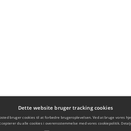
Dette website bruger tracking cookies
sted bruger cookies til at forbedre brugeroplevelsen. Ved at bruge vores 
ccepterer du alle cookies i overensstemmelse med vores cookiepolitik.
Detalj