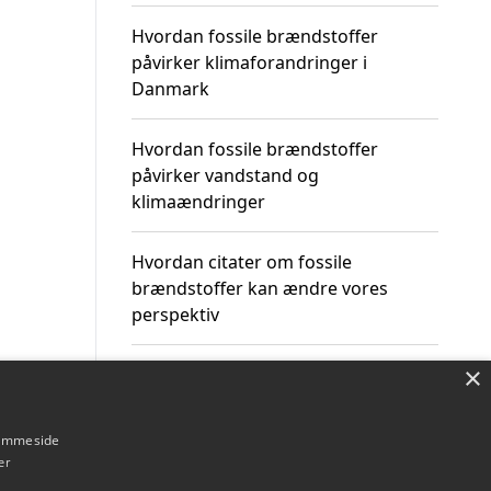
Hvordan fossile brændstoffer
påvirker klimaforandringer i
Danmark
Hvordan fossile brændstoffer
påvirker vandstand og
klimaændringer
Hvordan citater om fossile
brændstoffer kan ændre vores
perspektiv
×
hjemmeside
Om / kontakt
Blog
Betingelser
er