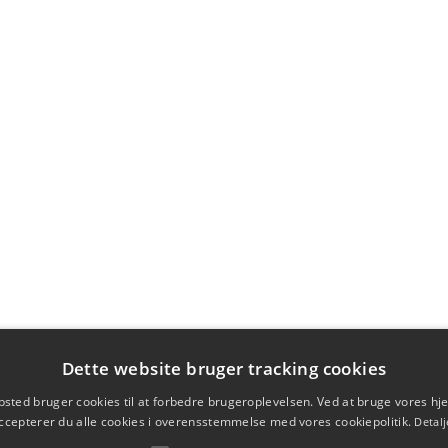
Dette website bruger tracking cookies
sted bruger cookies til at forbedre brugeroplevelsen. Ved at bruge vores 
ccepterer du alle cookies i overensstemmelse med vores cookiepolitik.
Detalj